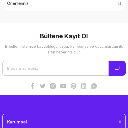
Önerileriniz
Yorum Yaz
Bu ürünün fiyat bilgisi, resim, ürün açıklamalarında ve diğer
konularda yetersiz gördüğünüz noktaları öneri formunu
kullanarak tarafımıza iletebilirsiniz.
Görüş ve önerileriniz için teşekkür ederiz.
Bültene Kayıt Ol
E-bülten listemize kaydolduğunuzda, kampanya ve duyurulardan ilk
Ürün resmi kalitesiz, bozuk veya görüntülenemiyor.
sizin haberiniz olur.
Ürün açıklamasında eksik bilgiler bulunuyor.
Ürün bilgilerinde hatalar bulunuyor.
Ürün fiyatı diğer sitelerden daha pahalı.
Bu ürüne benzer farklı alternatifler olmalı.
Gönder
Kurumsal