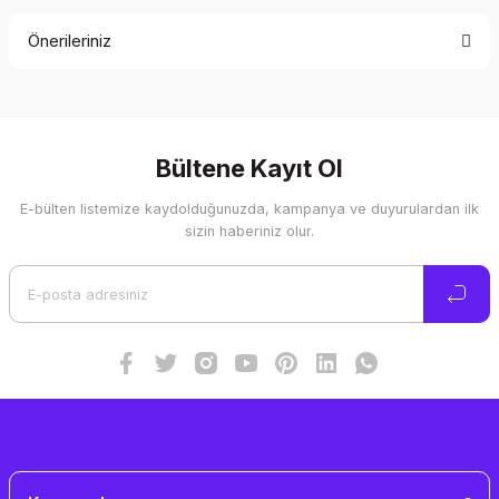
Önerileriniz
Yorum Yaz
Bu ürünün fiyat bilgisi, resim, ürün açıklamalarında ve diğer
konularda yetersiz gördüğünüz noktaları öneri formunu
kullanarak tarafımıza iletebilirsiniz.
Görüş ve önerileriniz için teşekkür ederiz.
Bültene Kayıt Ol
E-bülten listemize kaydolduğunuzda, kampanya ve duyurulardan ilk
Ürün resmi kalitesiz, bozuk veya görüntülenemiyor.
sizin haberiniz olur.
Ürün açıklamasında eksik bilgiler bulunuyor.
Ürün bilgilerinde hatalar bulunuyor.
Ürün fiyatı diğer sitelerden daha pahalı.
Bu ürüne benzer farklı alternatifler olmalı.
Gönder