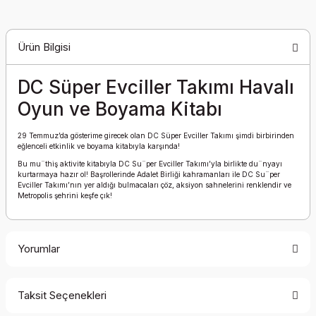
Ürün Bilgisi
DC Süper Evciller Takımı Havalı
Oyun ve Boyama Kitabı
29 Temmuz’da gösterime girecek olan DC Süper Evciller Takımı şimdi birbirinden
eğlenceli etkinlik ve boyama kitabıyla karşında!
Bu mu¨thiş aktivite kitabıyla DC Su¨per Evciller Takımı’yla birlikte du¨nyayı
kurtarmaya hazır ol! Başrollerinde Adalet Birliği kahramanları ile DC Su¨per
Evciller Takımı’nın yer aldığı bulmacaları çöz, aksiyon sahnelerini renklendir ve
Metropolis şehrini keşfe çık!
Yorumlar
Taksit Seçenekleri
Bu ürüne ilk yorumu siz yapın!