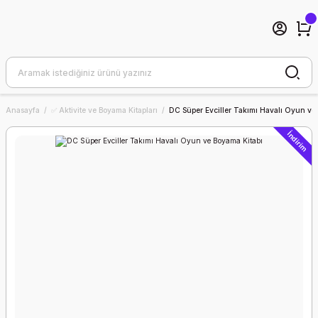
Anasayfa
✅ Aktivite ve Boyama Kitapları
DC Süper Evciller Takımı Havalı Oyun ve
İndirim