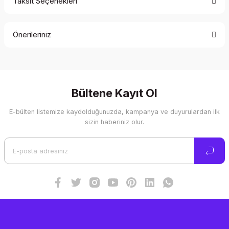
Taksit Seçenekleri
Bu ürüne ilk yorumu siz yapın!
Önerileriniz
Yorum Yaz
Bu ürünün fiyat bilgisi, resim, ürün açıklamalarında ve diğer
konularda yetersiz gördüğünüz noktaları öneri formunu
kullanarak tarafımıza iletebilirsiniz.
Görüş ve önerileriniz için teşekkür ederiz.
Bültene Kayıt Ol
E-bülten listemize kaydolduğunuzda, kampanya ve duyurulardan ilk
Ürün resmi kalitesiz, bozuk veya görüntülenemiyor.
sizin haberiniz olur.
Ürün açıklamasında eksik bilgiler bulunuyor.
Ürün bilgilerinde hatalar bulunuyor.
Ürün fiyatı diğer sitelerden daha pahalı.
Bu ürüne benzer farklı alternatifler olmalı.