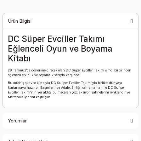
Ürün Bilgisi
DC Süper Evciller Takımı
Eğlenceli Oyun ve Boyama
Kitabı
29 Temmuz’da gösterime girecek olan DC Süper Evciller Takımı şimdi birbirinden
eğlenceli etkinlik ve boyama kitabıyla karşında!
Bu müthiş aktivite kitabıyla DC Su¨per Evciller Takımı’yla birlikte dünyayı
kurtarmaya hazır ol! Başrollerinde Adalet Birliği kahramanları ile DC Su¨per
Evciller Takımı’nın yer aldığı bulmacaları çöz, aksiyon sahnelerini renklendir ve
Metropolis şehrini keşfe çık!
Yorumlar