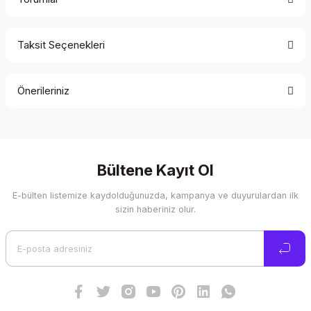
Taksit Seçenekleri
Bu ürüne ilk yorumu siz yapın!
Önerileriniz
Yorum Yaz
Bu ürünün fiyat bilgisi, resim, ürün açıklamalarında ve diğer
konularda yetersiz gördüğünüz noktaları öneri formunu
kullanarak tarafımıza iletebilirsiniz.
Görüş ve önerileriniz için teşekkür ederiz.
Bültene Kayıt Ol
E-bülten listemize kaydolduğunuzda, kampanya ve duyurulardan ilk
Ürün resmi kalitesiz, bozuk veya görüntülenemiyor.
sizin haberiniz olur.
Ürün açıklamasında eksik bilgiler bulunuyor.
Ürün bilgilerinde hatalar bulunuyor.
Ürün fiyatı diğer sitelerden daha pahalı.
Bu ürüne benzer farklı alternatifler olmalı.