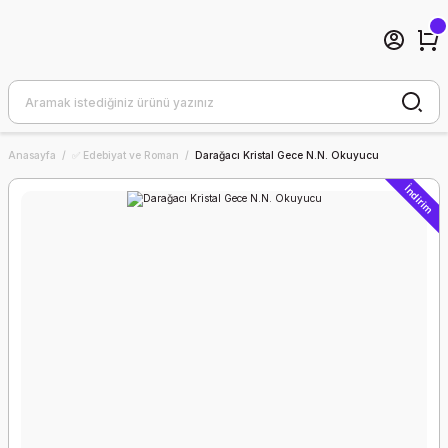
Anasayfa
✅ Edebiyat ve Roman
Darağacı Kristal Gece N.N. Okuyucu
İndirim