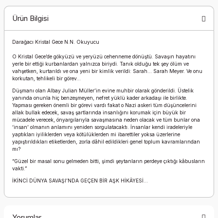
Ürün Bilgisi
Darağacı Kristal Gece N.N. Okuyucu
O Kristal Gece’de gökyüzü ve yeryüzü cehenneme dönüştü. Savaşın hayatını
yerle bir ettiği kurbanlardan yalnızca biriydi. Tanık olduğu tek şey ölüm ve
vahşetken, kurtarıldı ve ona yeni bir kimlik verildi: Sarah… Sarah Meyer. Ve onu
korkutan, tehlikeli bir görev…
Düşmanı olan Albay Julian Müller’in evine muhbir olarak gönderildi. Üstelik
yanında onunla hiç benzeşmeyen, nefret yüklü kader arkadaşı ile birlikte.
Yapması gereken önemli bir görevi vardı fakat o Nazi askeri tüm düşüncelerini
allak bullak edecek, savaş şartlarında insanlığını korumak için büyük bir
mücadele verecek, önyargılarıyla savaşmasına neden olacak ve tüm bunlar ona
‘insan’ olmanın anlamını yeniden sorgulatacaktı. İnsanlar kendi iradeleriyle
yaptıkları iyiliklerden veya kötülüklerden mi ibarettiler yoksa üzerlerine
yapıştırıldıkları etiketlerden, zorla dâhil edildikleri genel toplum kavramlarından
mı?
“Güzel bir masal sonu gelmeden bitti, şimdi şeytanların perdeye çıktığı kâbusların
vakti.”
İKİNCİ DÜNYA SAVAŞI’NDA GEÇEN BİR AŞK HİKÂYESİ…
Yorumlar