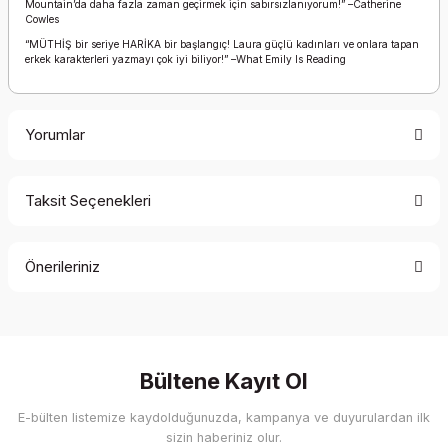
Mountain’da daha fazla zaman geçirmek için sabırsızlanıyorum!” –Catherine
Cowles
“MÜTHİŞ bir seriye HARİKA bir başlangıç! Laura güçlü kadınları ve onlara tapan
erkek karakterleri yazmayı çok iyi biliyor!” –What Emily Is Reading
Yorumlar
Taksit Seçenekleri
Bu ürüne ilk yorumu siz yapın!
Önerileriniz
Yorum Yaz
Bu ürünün fiyat bilgisi, resim, ürün açıklamalarında ve diğer
konularda yetersiz gördüğünüz noktaları öneri formunu
kullanarak tarafımıza iletebilirsiniz.
Görüş ve önerileriniz için teşekkür ederiz.
Bültene Kayıt Ol
E-bülten listemize kaydolduğunuzda, kampanya ve duyurulardan ilk
Ürün resmi kalitesiz, bozuk veya görüntülenemiyor.
sizin haberiniz olur.