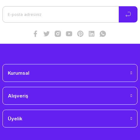
Ürün açıklamasında eksik bilgiler bulunuyor.
Ürün bilgilerinde hatalar bulunuyor.
Ürün fiyatı diğer sitelerden daha pahalı.
Bu ürüne benzer farklı alternatifler olmalı.
Gönder
Kurumsal
Alışveriş
Üyelik