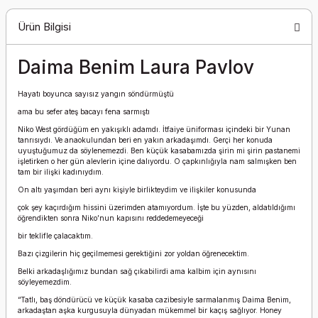
Ürün Bilgisi
Daima Benim Laura Pavlov
Hayatı boyunca sayısız yangın söndürmüştü
ama bu sefer ateş bacayı fena sarmıştı
Niko West gördüğüm en yakışıklı adamdı. İtfaiye üniforması içindeki bir Yunan
tanrısıydı. Ve anaokulundan beri en yakın arkadaşımdı. Gerçi her konuda
uyuştuğumuz da söylenemezdi. Ben küçük kasabamızda şirin mi şirin pastanemi
işletirken o her gün alevlerin içine dalıyordu. O çapkınlığıyla nam salmışken ben
tam bir ilişki kadınıydım.
On altı yaşımdan beri aynı kişiyle birlikteydim ve ilişkiler konusunda
çok şey kaçırdığım hissini üzerimden atamıyordum. İşte bu yüzden, aldatıldığımı
öğrendikten sonra Niko’nun kapısını reddedemeyeceği
bir teklifle çalacaktım.
Bazı çizgilerin hiç geçilmemesi gerektiğini zor yoldan öğrenecektim.
Belki arkadaşlığımız bundan sağ çıkabilirdi ama kalbim için aynısını
söyleyemezdim.
“Tatlı, baş döndürücü ve küçük kasaba cazibesiyle sarmalanmış Daima Benim,
arkadaştan aşka kurgusuyla dünyadan mükemmel bir kaçış sağlıyor. Honey