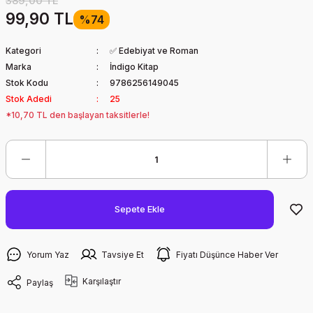
389,00 TL
99,90 TL
%74
Kategori
✅ Edebiyat ve Roman
Marka
İndigo Kitap
Stok Kodu
9786256149045
Stok Adedi
25
*10,70 TL den başlayan taksitlerle!
Sepete Ekle
Yorum Yaz
Tavsiye Et
Fiyatı Düşünce Haber Ver
Karşılaştır
Paylaş