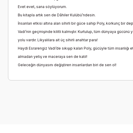
Evet evet, sana söylüyorum.
Bu kitapla artık sen de Dâhiler Kulübü’ndesin.
İnsanları etkisi altına alan sihirli bir güce sahip Poly, korkunç bir 
Vadi’nin geçmişinde kilitli kalmıştır. Kurtulup, tüm dünyaya gücünü 
yolu vardır. Likyalılara ait üç sihirli anahtar para!
Haydi Esrarengiz Vadi’de sıkışıp kalan Poly, gücüyle tüm insanlığı et
almadan yetiş ve maceraya sen de katıl!
Geleceğin dünyasını değiştiren insanlardan biri de sen ol!
Bu ürünün fiyat bilgisi, resim, ürün açıklamalarında ve diğer k
Görüş ve önerileriniz için teşekkür ederiz.
Ürün resmi kalitesiz, bozuk veya görüntülenemiyor.
Ürün açıklamasında eksik bilgiler bulunuyor.
Ürün bilgilerinde hatalar bulunuyor.