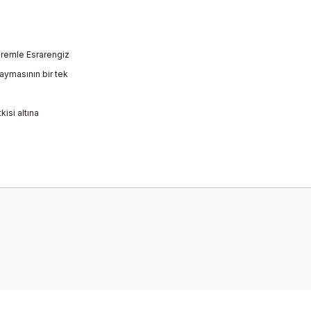
depremle Esrarengiz
yaymasının bir tek
kisi altına
onularda yetersiz gördüğünüz noktaları öneri formunu kullanarak tarafımız
Bu ürüne ilk yorumu siz yapın!
Yorum Yaz