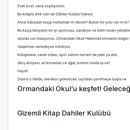
Evet evet, sana söylüyorum.
Bu kitapla artık sen de Dâhiler Kulübü’ndesin.
Anne babadan kaçıp kurtulmak mı dersin? Bunun bir yolu var mı ki?
Bu kaçış dünyanın en iyi sporcusu, sanatçısı ve bilim insanı yetiştire
okulda son buluyorsa...Ormandaki Okul! Hakkında kimsenin bilgisi 
Ulaşılması neredeyse imkânsız.
Kütüphane, sanat odası, spor salonu tamam da peki ya ahır,
dikiş atölyesi, arı kovanları ve ağaç evlerin orada işi ne?
Haydi!
Durma o hâlde, merakını giderecek sayfaları çevirmeye başla ve
Ormandaki Okul’u keşfet! Geleceği
Gizemli Kitap Dahiler Kulübü