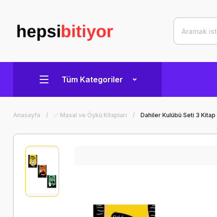
Tüm Kategoriler
Anasayfa
✅ Masal ve Öykü Kitapları
Dahiler Kulübü Seti 3 Kitap