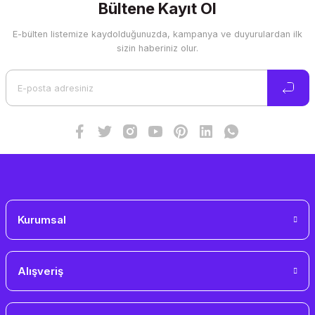
Görüş ve önerileriniz için teşekkür ederiz.
Bültene Kayıt Ol
E-bülten listemize kaydolduğunuzda, kampanya ve duyurulardan ilk
Ürün resmi kalitesiz, bozuk veya görüntülenemiyor.
sizin haberiniz olur.
Ürün açıklamasında eksik bilgiler bulunuyor.
Ürün bilgilerinde hatalar bulunuyor.
Ürün fiyatı diğer sitelerden daha pahalı.
Bu ürüne benzer farklı alternatifler olmalı.
Gönder
Kurumsal
Alışveriş