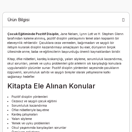
Ürün Bilgisi
Çocuk Eğitiminde Pozitif Disiplin
,
Jane Nelsen
,
Lynn Lott
ve
H. Stephen Glenn
tarafından kaleme alınmış, pozitif disiplin yaklaşımını temel alan kapsamlı bir
ebeveynlik rehberidir. Çocuklara ceza vermeden, bağırmadan ve saygılı bir
iletişim kurarak disiplin kazandırmayı amaçlayan bu eser, dünyanın birçok
ülkesinde anne, baba ve eğitimcilerin başvurduğu önemli kaynaklardan biridir.
Kitap; öfke nöbetleri, kardeş kıskançlığı, yalan söyleme, sorumluluk kazandırma,
okul sorunları, yemek ve uyku problemleri gibi ailelerin sık karşılaştığı konulara
uygulanabilir çözümler sunar. Pozitif disiplin yöntemleri sayesinde çocukların
özgüvenli, sorumluluk sahibi ve saygılı bireyler olarak yetişmesine katkı
sağlamayı hedefler.
Kitapta Ele Alınan Konular
Pozitif disiplin yöntemleri
Cezasız ve saygılı çocuk eğitimi
Sorumluluk kazandırma
Öfke nöbetleriyle baş etme
Kardeş çatışmaları
Yalan söyleme
Yemek ve uyku problemleri
Okul yaşamında karşılaşılan sorunlar