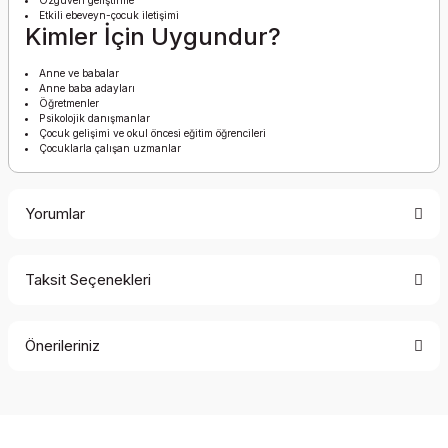
Özgüven geliştirme
Etkili ebeveyn-çocuk iletişimi
Kimler İçin Uygundur?
Anne ve babalar
Anne baba adayları
Öğretmenler
Psikolojik danışmanlar
Çocuk gelişimi ve okul öncesi eğitim öğrencileri
Çocuklarla çalışan uzmanlar
Yorumlar
Taksit Seçenekleri
Bu ürüne ilk yorumu siz yapın!
Önerileriniz
Yorum Yaz
Bu ürünün fiyat bilgisi, resim, ürün açıklamalarında ve diğer
konularda yetersiz gördüğünüz noktaları öneri formunu
kullanarak tarafımıza iletebilirsiniz.