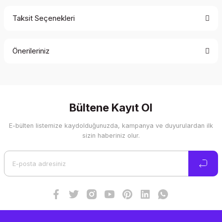
Taksit Seçenekleri
Bu ürüne ilk yorumu siz yapın!
Önerileriniz
Yorum Yaz
Bu ürünün fiyat bilgisi, resim, ürün açıklamalarında ve diğer
konularda yetersiz gördüğünüz noktaları öneri formunu
kullanarak tarafımıza iletebilirsiniz.
Görüş ve önerileriniz için teşekkür ederiz.
Bültene Kayıt Ol
E-bülten listemize kaydolduğunuzda, kampanya ve duyurulardan ilk
Ürün resmi kalitesiz, bozuk veya görüntülenemiyor.
sizin haberiniz olur.
Ürün açıklamasında eksik bilgiler bulunuyor.
Ürün bilgilerinde hatalar bulunuyor.
Ürün fiyatı diğer sitelerden daha pahalı.
Bu ürüne benzer farklı alternatifler olmalı.