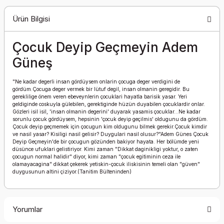
Ürün Bilgisi
Çocuk Deyip Geçmeyin Adem
Güneş
"Ne kadar degerli insan gördüysem onlarin çocuga deger verdigini de
gördüm.Çocuga deger vermek bir lütuf degil, insan olmanin geregidir. Bu
gereklilige önem veren ebeveynlerin çocuklari hayatla barisik yasar. Yeri
geldiginde coskuyla gülebilen, gerektiginde hüzün duyabilen çocuklardir onlar.
Gözleri isil isil, 'insan olmanin degerini' duyarak yasamis çocuklar…Ne kadar
sorunlu çocuk gördüysem, hepsinin 'çocuk deyip geçilmis' oldugunu da gördüm.
Çocuk deyip geçmemek için çocugun kim oldugunu bilmek gerekir.Çocuk kimdir
ve nasil yasar? Kisiligi nasil gelisir? Duygulari nasil olusur?"Adem Günes Çocuk
Deyip Geçmeyin'de bir çocugun gözünden bakiyor hayata. Her bölümde yeni
düsünce ufuklari gelistiriyor. Kimi zaman "Dikkat daginikligi yoktur, o zaten
çocugun normal halidir" diyor, kimi zaman "çocuk egitiminin ceza ile
olamayacagina" dikkat çekerek yetiskin-çocuk iliskisinin temeli olan "güven"
duygusunun altini çiziyor.(Tanitim Bülteninden)
Yorumlar