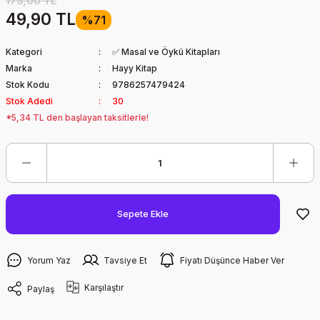
175,00 TL
49,90 TL
%71
Kategori
✅ Masal ve Öykü Kitapları
Marka
Hayy Kitap
Stok Kodu
9786257479424
Stok Adedi
30
*5,34 TL den başlayan taksitlerle!
Sepete Ekle
Yorum Yaz
Tavsiye Et
Fiyatı Düşünce Haber Ver
Karşılaştır
Paylaş