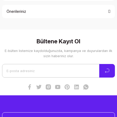
Önerileriniz
Yorum Yaz
Bu ürünün fiyat bilgisi, resim, ürün açıklamalarında ve diğer
konularda yetersiz gördüğünüz noktaları öneri formunu
kullanarak tarafımıza iletebilirsiniz.
Görüş ve önerileriniz için teşekkür ederiz.
Bültene Kayıt Ol
E-bülten listemize kaydolduğunuzda, kampanya ve duyurulardan ilk
Ürün resmi kalitesiz, bozuk veya görüntülenemiyor.
sizin haberiniz olur.
Ürün açıklamasında eksik bilgiler bulunuyor.
Ürün bilgilerinde hatalar bulunuyor.
Ürün fiyatı diğer sitelerden daha pahalı.
Bu ürüne benzer farklı alternatifler olmalı.
Gönder