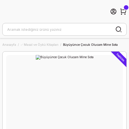
Anasayfa
✅ Masal ve Öykü Kitapları
Büyüyünce Çocuk Olucam Mine Sota
İndirim