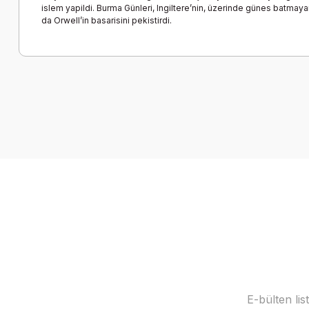
islem yapildi. Burma Günleri, Ingiltere’nin, üzerinde günes batmay
da Orwell’in basarisini pekistirdi.
Bu ürünün fiyat bilgisi, resim, ürün açıklamalarında ve diğer k
Görüş ve önerileriniz için teşekkür ederiz.
Ürün resmi kalitesiz, bozuk veya görüntülenemiyor.
Ürün açıklamasında eksik bilgiler bulunuyor.
Ürün bilgilerinde hatalar bulunuyor.
Ürün fiyatı diğer sitelerden daha pahalı.
Bu ürüne benzer farklı alternatifler olmalı.
E-bülten li