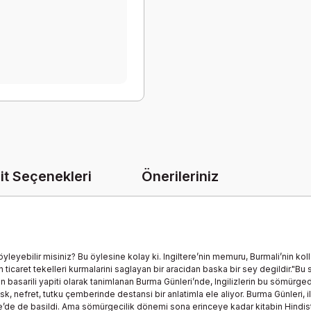
it Seçenekleri
Önerileriniz
yebilir misiniz? Bu öylesine kolay ki. Ingiltere’nin memuru, Burmali’nin kollar
n ticaret tekelleri kurmalarini saglayan bir aracidan baska bir sey degildir."B
asarili yapiti olarak tanimlanan Burma Günleri’nde, Ingilizlerin bu sömürgedeki ya
k, nefret, tutku çemberinde destansi bir anlatimla ele aliyor. Burma Günleri, i
tere’de de basildi. Ama sömürgecilik dönemi sona erinceye kadar kitabin Hind