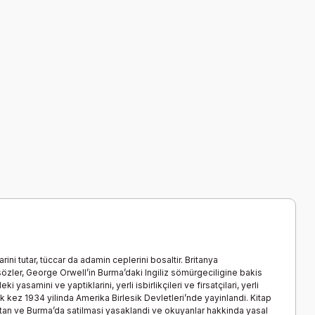
ini tutar, tüccar da adamin ceplerini bosaltir. Britanya
u sözler, George Orwell’in Burma’daki Ingiliz sömürgeciligine bakis
samini ve yaptiklarini, yerli isbirlikçileri ve firsatçilari, yerli
lk kez 1934 yilinda Amerika Birlesik Devletleri’nde yayinlandi. Kitap
istan ve Burma’da satilmasi yasaklandi ve okuyanlar hakkinda yasal