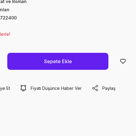
yat ve Roman
nları
0722400
erle!
Sepete Ekle
ye Et
Fiyatı Düşünce Haber Ver
Paylaş