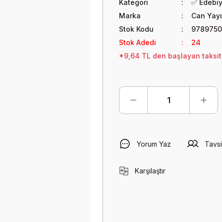
Kategori
✅ Edebi
Marka
Can Yayı
Stok Kodu
978975
Stok Adedi
24
*9,64 TL den başlayan taksitl
Yorum Yaz
Tavsi
Karşılaştır