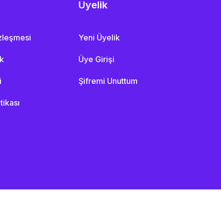
Üyelik
özleşmesi
Yeni Üyelik
ik
Üye Girişi
i
Şifremi Unuttum
itikası