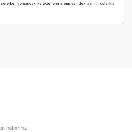
ererken, romandaki karakterlerin islenmesindeki ayrintili ustalikla
a iletebilirsiniz.
in haberiniz