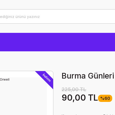
Burma Günleri
İndirim
225,00 TL
90,00 TL
%60