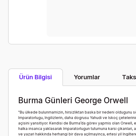
Yorumlar
Taks
Ürün Bilgisi
Burma Günleri George Orwell
"Bu ülkede bulunmamizin, hirsizliktan baska bir nedeni oldugunu söyle
Imparatorlugu, Ingilizlerin, daha dogrusu Yahudi ve Iskoç çetelerini
açisini yansitiyor. Kendisi de Burma’da görev yapmis olan Orwell, en b
halka insanca yaklasarak Imparatorlugun tutumuna karsi çikanlari, as
ve yazari hakkinda herhangi bir dava açilmayinca, ertesi yil Ingil