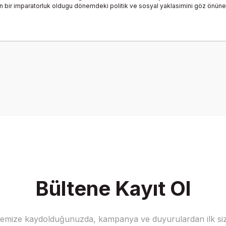
an bir imparatorluk oldugu dönemdeki politik ve sosyal yaklasimini göz önüne s
onularda yetersiz gördüğünüz noktaları öneri formunu kullanarak tarafımız
Bu ürüne ilk yorumu siz yapın!
Yorum Yaz
Bültene Kayıt Ol
stemize kaydolduğunuzda, kampanya ve duyurulardan ilk siz
Gönder