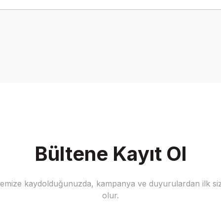
onularda yetersiz gördüğünüz noktaları öneri formunu kullanarak tarafımız
Bu ürüne ilk yorumu siz yapın!
Yorum Yaz
Bültene Kayıt Ol
stemize kaydolduğunuzda, kampanya ve duyurulardan ilk siz
Gönder
olur.