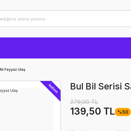
iltli Feyyaz Ulaş
Bul Bil Serisi S
İndirim
279,00 TL
139,50 TL
%50