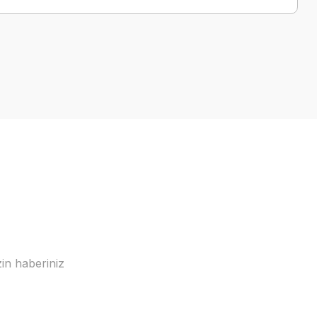
a iletebilirsiniz.
in haberiniz