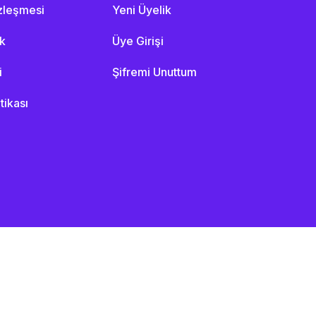
özleşmesi
Yeni Üyelik
ik
Üye Girişi
i
Şifremi Unuttum
itikası