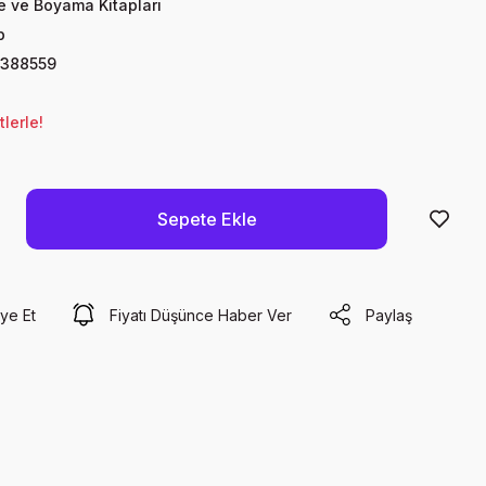
te ve Boyama Kitapları
p
388559
lerle!
Sepete Ekle
ye Et
Fiyatı Düşünce Haber Ver
Paylaş