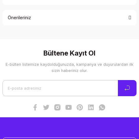
Bu ürüne ilk yorumu siz yapın!
Önerileriniz
Yorum Yaz
Bu ürünün fiyat bilgisi, resim, ürün açıklamalarında ve diğer
konularda yetersiz gördüğünüz noktaları öneri formunu
kullanarak tarafımıza iletebilirsiniz.
Görüş ve önerileriniz için teşekkür ederiz.
Bültene Kayıt Ol
E-bülten listemize kaydolduğunuzda, kampanya ve duyurulardan ilk
Ürün resmi kalitesiz, bozuk veya görüntülenemiyor.
sizin haberiniz olur.
Ürün açıklamasında eksik bilgiler bulunuyor.
Ürün bilgilerinde hatalar bulunuyor.
Ürün fiyatı diğer sitelerden daha pahalı.
Bu ürüne benzer farklı alternatifler olmalı.