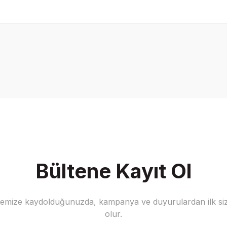
onularda yetersiz gördüğünüz noktaları öneri formunu kullanarak tarafımız
Bu ürüne ilk yorumu siz yapın!
Yorum Yaz
Bültene Kayıt Ol
stemize kaydolduğunuzda, kampanya ve duyurulardan ilk siz
Gönder
olur.