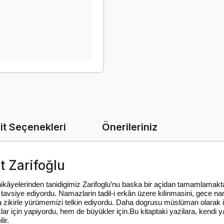
it Seçenekleri
Önerileriniz
t Zarifoğlu
hikâyelerinden tanidigimiz Zarifoglu’nu baska bir açidan tamamlamakta
 tavsiye ediyordu. Namazlarin tadil-i erkân üzere kilinmasini, gece na
a zikirle yürümemizi telkin ediyordu. Daha dogrusu müslüman olarak
r için yapiyordu, hem de büyükler için.Bu kitaptaki yazilara, kendi y
ir.