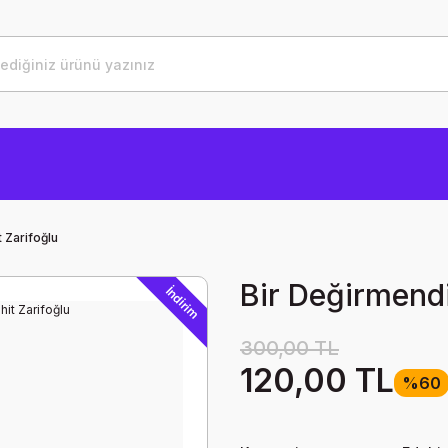
 Zarifoğlu
Bir Değirmendi
İndirim
300,00 TL
120,00 TL
%60