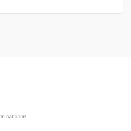
a iletebilirsiniz.
in haberiniz