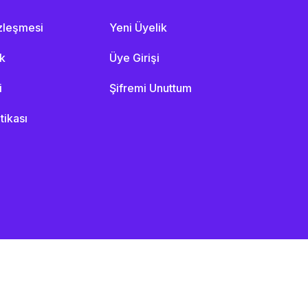
özleşmesi
Yeni Üyelik
ik
Üye Girişi
i
Şifremi Unuttum
itikası