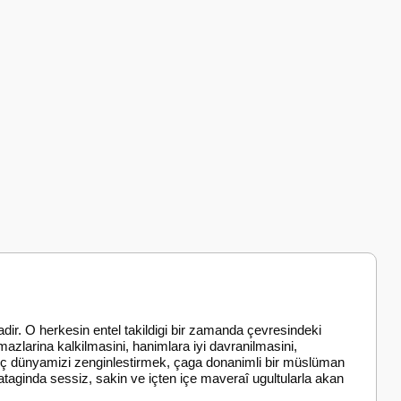
dir. O herkesin entel takildigi bir zamanda çevresindeki
mazlarina kalkilmasini, hanimlara iyi davranilmasini,
 iç dünyamizi zenginlestirmek, çaga donanimli bir müslüman
ataginda sessiz, sakin ve içten içe maveraî ugultularla akan