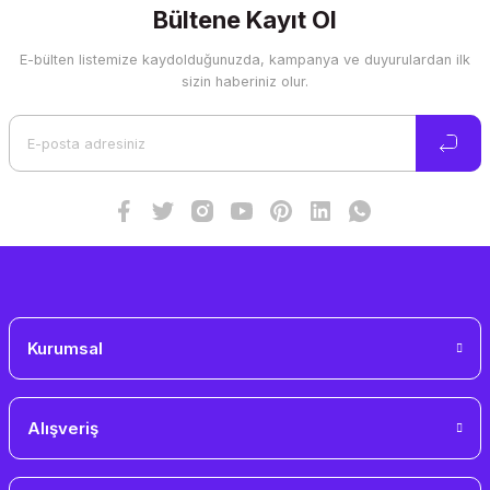
Görüş ve önerileriniz için teşekkür ederiz.
Bültene Kayıt Ol
E-bülten listemize kaydolduğunuzda, kampanya ve duyurulardan ilk
Ürün resmi kalitesiz, bozuk veya görüntülenemiyor.
sizin haberiniz olur.
Ürün açıklamasında eksik bilgiler bulunuyor.
Ürün bilgilerinde hatalar bulunuyor.
Ürün fiyatı diğer sitelerden daha pahalı.
Bu ürüne benzer farklı alternatifler olmalı.
Gönder
Kurumsal
Alışveriş