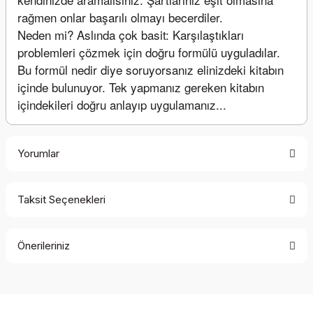
rağmen onlar başarılı olmayı becerdiler.
Neden mi? Aslında çok basit: Karşılaştıkları 
problemleri çözmek için doğru formülü uyguladılar. 
Bu formül nedir diye soruyorsanız elinizdeki kitabın 
içinde bulunuyor. Tek yapmanız gereken kitabın 
içindekileri doğru anlayıp uygulamanız...
Yorumlar
Taksit Seçenekleri
Bu ürüne ilk yorumu siz yapın!
Önerileriniz
Yorum Yaz
Bu ürünün fiyat bilgisi, resim, ürün açıklamalarında ve diğer
konularda yetersiz gördüğünüz noktaları öneri formunu
kullanarak tarafımıza iletebilirsiniz.