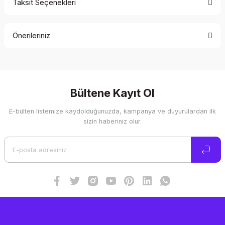
Taksit Seçenekleri
Bu ürüne ilk yorumu siz yapın!
Önerileriniz
Yorum Yaz
Bu ürünün fiyat bilgisi, resim, ürün açıklamalarında ve diğer
konularda yetersiz gördüğünüz noktaları öneri formunu
kullanarak tarafımıza iletebilirsiniz.
Görüş ve önerileriniz için teşekkür ederiz.
Bültene Kayıt Ol
E-bülten listemize kaydolduğunuzda, kampanya ve duyurulardan ilk
Ürün resmi kalitesiz, bozuk veya görüntülenemiyor.
sizin haberiniz olur.
Ürün açıklamasında eksik bilgiler bulunuyor.
Ürün bilgilerinde hatalar bulunuyor.
Ürün fiyatı diğer sitelerden daha pahalı.
Bu ürüne benzer farklı alternatifler olmalı.