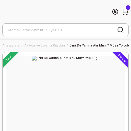
Anasayfa
✅ Aktivite ve Boyama Kitapları
Beni De Yanına Alır Mısın? Müze Yolculu
İndirim
Yeni