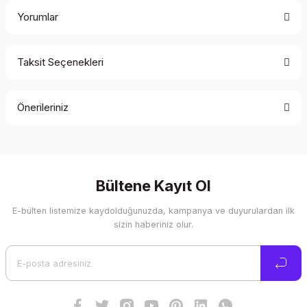
Yorumlar
Taksit Seçenekleri
Bu ürüne ilk yorumu siz yapın!
Önerileriniz
Yorum Yaz
Bu ürünün fiyat bilgisi, resim, ürün açıklamalarında ve diğer
konularda yetersiz gördüğünüz noktaları öneri formunu
kullanarak tarafımıza iletebilirsiniz.
Görüş ve önerileriniz için teşekkür ederiz.
Bültene Kayıt Ol
E-bülten listemize kaydolduğunuzda, kampanya ve duyurulardan ilk
Ürün resmi kalitesiz, bozuk veya görüntülenemiyor.
sizin haberiniz olur.
Ürün açıklamasında eksik bilgiler bulunuyor.
Ürün bilgilerinde hatalar bulunuyor.
Ürün fiyatı diğer sitelerden daha pahalı.
Bu ürüne benzer farklı alternatifler olmalı.