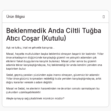
Ürün Bilgisi
Beklenmedik Anda Ciltli Tuğba
Atıcı Coşar (Kutulu)
Aşk ve tutku, inat ve şehvetle karışırsa...
Masal, hayatta mutluluktan başka beklentisi olmayan başarılı bir kadındır. Yıllar
önce arkadaşının düğününde karşılaştığı gizemli ve yakışıklı adamdan çok
etkilenir fakat duygularına karşılık bulamaz. Masal yıllar sonra bu gizemli
adamla tekrar karşılaştığındaysa, hiç beklemediği bir anda kendini yeniden ona
kapılırken bulur.
Sedat, geçmiş yaraları yüzünden aşka inancı olmayan, güvensiz bir adamdır.
Yıllar önce gözünü kırpmadan reddettiği kızla yeniden karşılaştığındaysa, artık
doğru kararlar verecek o adam değildir.
Masal ve Sedat, ne alevlerin hararetinden ne de onları sımsıkı sarmalayan bu
çukurdan uzaklaşabilecektir.
Ateşle oynayıp sağ çıkabilmek mümkün müdür?