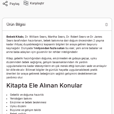
Karşılaştır
Paylaş
Ürün Bilgisi
Bebek Kitabı
, Dr. William Sears, Martha Sears, Dr. Robert Sears ve Dr. James
Sears tarafından hazırlanan, bebek bakımına dair doğum öncesinden 2 yaşına
kadar ihtiyaç duyabileceğiniz kapsamlı bilgileri bir araya getiren başvuru
kaynağıdır. Dünyada
1 milyondan fazla satan
bu eser; yeni anne babalar ve
anne baba adayları için güvenilir bir rehber niteliğindedir.
Kitap; gebelik hazırlığından doğuma, emzirmeden ek gıdaya geçişe, uyku
düzeninden bebek sağlığına, gelişim basamaklarından ilk yardım
uygulamalarına kadar ebeveynlerin en çok merak ettiği konuları sade ve anlaşılır
bir dille ele alır. Bilimsel bilgiler ile günlük hayatta uygulanabilecek pratik
önerileri bir araya getirerek bebeğinizin sağlıklı gelişimini desteklemenize
yardımcı olur.
Kitapta Ele Alınan Konular
Gebelik ve doğuma hazırlık
Yenidoğan bakımı
Emzirme ve bebek beslenmesi
Uyku düzeni
Büyüme ve gelişim takibi
Bebek sağlığı