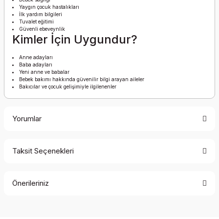
Yaygın çocuk hastalıkları
İlk yardım bilgileri
Tuvalet eğitimi
Güvenli ebeveynlik
Kimler İçin Uygundur?
Anne adayları
Baba adayları
Yeni anne ve babalar
Bebek bakımı hakkında güvenilir bilgi arayan aileler
Bakıcılar ve çocuk gelişimiyle ilgilenenler
Yorumlar
Taksit Seçenekleri
Bu ürüne ilk yorumu siz yapın!
Önerileriniz
Yorum Yaz
Bu ürünün fiyat bilgisi, resim, ürün açıklamalarında ve diğer
konularda yetersiz gördüğünüz noktaları öneri formunu