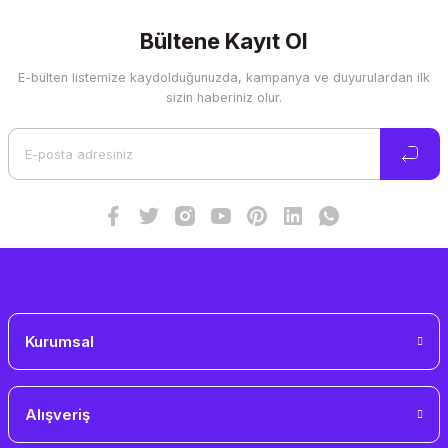
kullanarak tarafımıza iletebilirsiniz.
Görüş ve önerileriniz için teşekkür ederiz.
Bültene Kayıt Ol
E-bülten listemize kaydolduğunuzda, kampanya ve duyurulardan ilk
Ürün resmi kalitesiz, bozuk veya görüntülenemiyor.
sizin haberiniz olur.
Ürün açıklamasında eksik bilgiler bulunuyor.
Ürün bilgilerinde hatalar bulunuyor.
Ürün fiyatı diğer sitelerden daha pahalı.
Bu ürüne benzer farklı alternatifler olmalı.
Gönder
Kurumsal
Alışveriş