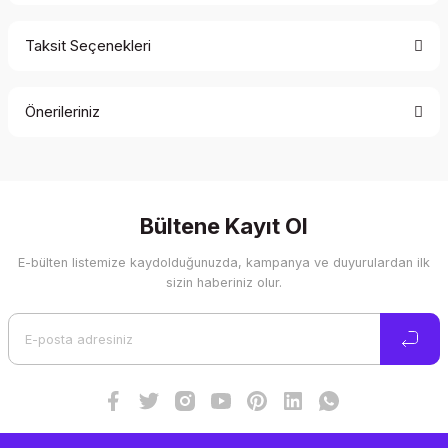
Taksit Seçenekleri
Bu ürüne ilk yorumu siz yapın!
Önerileriniz
Yorum Yaz
Bu ürünün fiyat bilgisi, resim, ürün açıklamalarında ve diğer
konularda yetersiz gördüğünüz noktaları öneri formunu
kullanarak tarafımıza iletebilirsiniz.
Görüş ve önerileriniz için teşekkür ederiz.
Bültene Kayıt Ol
E-bülten listemize kaydolduğunuzda, kampanya ve duyurulardan ilk
Ürün resmi kalitesiz, bozuk veya görüntülenemiyor.
sizin haberiniz olur.
Ürün açıklamasında eksik bilgiler bulunuyor.
Ürün bilgilerinde hatalar bulunuyor.
Ürün fiyatı diğer sitelerden daha pahalı.
Bu ürüne benzer farklı alternatifler olmalı.