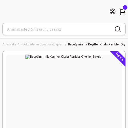
Anasayfa
✅ Aktivite ve Boyama Kitapları
Bebeğimin İlk Keşifler Kitabı Renkler Giysi
İndirim