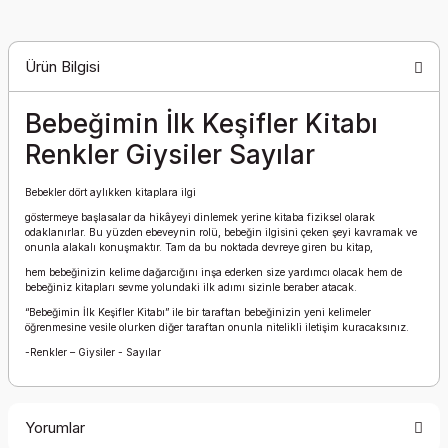
Ürün Bilgisi
Bebeğimin İlk Keşifler Kitabı
Renkler Giysiler Sayılar
Bebekler dört aylıkken kitaplara ilgi
göstermeye başlasalar da hikâyeyi dinlemek yerine kitaba fiziksel olarak
odaklanırlar. Bu yüzden ebeveynin rolü, bebeğin ilgisini çeken şeyi kavramak ve
onunla alakalı konuşmaktır. Tam da bu noktada devreye giren bu kitap,
hem bebeğinizin kelime dağarcığını inşa ederken size yardımcı olacak hem de
bebeğiniz kitapları sevme yolundaki ilk adımı sizinle beraber atacak.
“Bebeğimin İlk Keşifler Kitabı” ile bir taraftan bebeğinizin yeni kelimeler
öğrenmesine vesile olurken diğer taraftan onunla nitelikli iletişim kuracaksınız.
-Renkler – Giysiler - Sayılar
Yorumlar