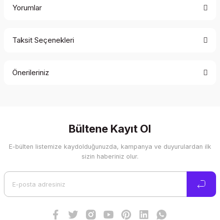
Yorumlar
Taksit Seçenekleri
Bu ürüne ilk yorumu siz yapın!
Önerileriniz
Yorum Yaz
Bu ürünün fiyat bilgisi, resim, ürün açıklamalarında ve diğer
konularda yetersiz gördüğünüz noktaları öneri formunu
kullanarak tarafımıza iletebilirsiniz.
Görüş ve önerileriniz için teşekkür ederiz.
Bültene Kayıt Ol
E-bülten listemize kaydolduğunuzda, kampanya ve duyurulardan ilk
Ürün resmi kalitesiz, bozuk veya görüntülenemiyor.
sizin haberiniz olur.
Ürün açıklamasında eksik bilgiler bulunuyor.
Ürün bilgilerinde hatalar bulunuyor.
Ürün fiyatı diğer sitelerden daha pahalı.
Bu ürüne benzer farklı alternatifler olmalı.