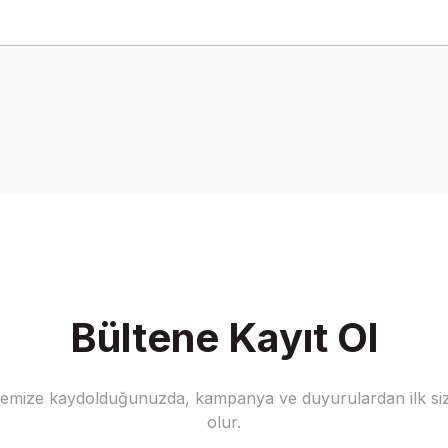
onularda yetersiz gördüğünüz noktaları öneri formunu kullanarak tarafımız
Bu ürüne ilk yorumu siz yapın!
Yorum Yaz
Bültene Kayıt Ol
stemize kaydolduğunuzda, kampanya ve duyurulardan ilk siz
Gönder
olur.