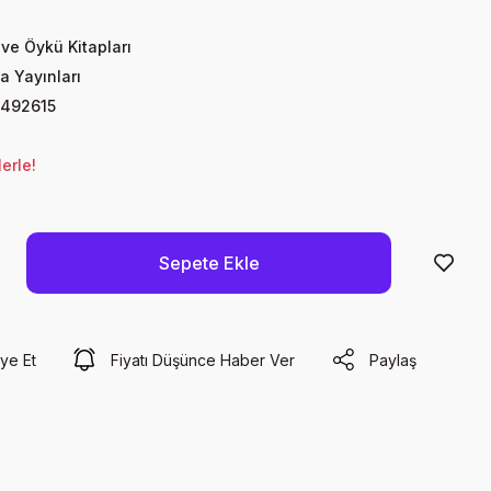
ve Öykü Kitapları
a Yayınları
492615
erle!
Sepete Ekle
ye Et
Fiyatı Düşünce Haber Ver
Paylaş