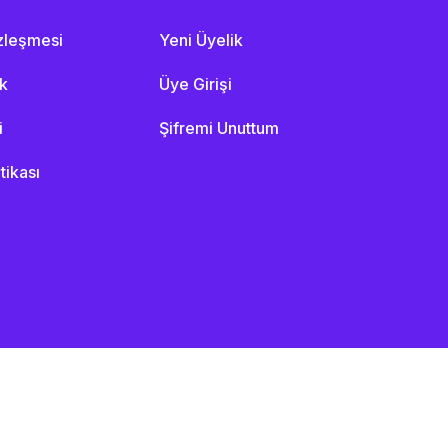
özleşmesi
Yeni Üyelik
ik
Üye Girişi
i
Şifremi Unuttum
itikası