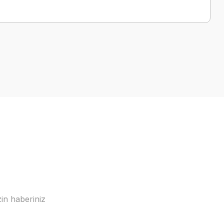
a iletebilirsiniz.
in haberiniz