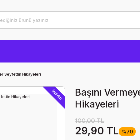
r Seyfettin Hikayeleri
Başını Vermey
İndirim
Hikayeleri
100,00 TL
29,90 TL
%70