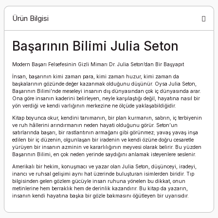
Ürün Bilgisi
Başarının Bilimi Julia Seton
Modern Başarı Felsefesinin Gizli Mimarı Dr. Julia Seton’dan Bir Başyapıt
İnsan, başarının kimi zaman para, kimi zaman huzur, kimi zaman da
başkalarının gözünde değer kazanmak olduğunu düşünür. Oysa Julia Seton,
Başarının Bilimi’nde meseleyi insanın dış dünyasından çok iç dünyasında arar.
Ona göre insanın kaderini belirleyen, neyle karşılaştığı değil, hayatına nasıl bir
yön verdiği ve kendi varlığının merkezine ne ölçüde yaklaşabildiğidir.
Kitap boyunca okur, kendini tanımanın, bir plan kurmanın, sabrın, iç terbiyenin
ve ruh hâllerini arındırmanın neden hayati olduğunu görür. Seton’un
satırlarında başarı, bir rastlantının armağanı gibi görünmez; yavaş yavaş inşa
edilen bir iç düzenin, olgunlaşan bir iradenin ve kendi özüne doğru cesaretle
yürüyen bir insanın azminin ve kararlılığının meyvesi olarak belirir. Bu yüzden
Başarının Bilimi, en çok neden yerinde saydığını anlamak isteyenlere seslenir.
Amerikalı bir hekim, konuşmacı ve yazar olan Julia Seton, düşünceyi, iradeyi,
inancı ve ruhsal gelişimi aynı hat üzerinde buluşturan isimlerden biridir. Tıp
bilgisinden gelen gözlem gücüyle insan ruhuna yönelen bu dikkat, onun
metinlerine hem berraklık hem de derinlik kazandırır. Bu kitap da yazarın,
insanın kendi hayatına başka bir gözle bakmasını öğütleyen bir uyarısıdır.