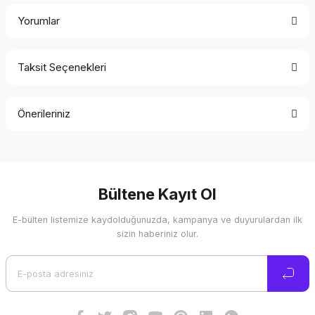
Yorumlar
Taksit Seçenekleri
Bu ürüne ilk yorumu siz yapın!
Önerileriniz
Yorum Yaz
Bu ürünün fiyat bilgisi, resim, ürün açıklamalarında ve diğer
konularda yetersiz gördüğünüz noktaları öneri formunu
kullanarak tarafımıza iletebilirsiniz.
Görüş ve önerileriniz için teşekkür ederiz.
Bültene Kayıt Ol
E-bülten listemize kaydolduğunuzda, kampanya ve duyurulardan ilk
Ürün resmi kalitesiz, bozuk veya görüntülenemiyor.
sizin haberiniz olur.
Ürün açıklamasında eksik bilgiler bulunuyor.
Ürün bilgilerinde hatalar bulunuyor.
Ürün fiyatı diğer sitelerden daha pahalı.
Bu ürüne benzer farklı alternatifler olmalı.