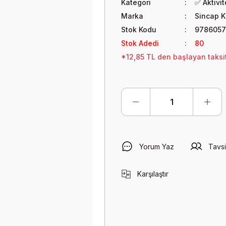
Kategori
✅ Aktivi
Marka
Sincap K
Stok Kodu
978605
Stok Adedi
80
*12,85 TL den başlayan taksit
Yorum Yaz
Tavsi
Karşılaştır