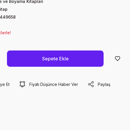
te ve Boyama Kitapları
itap
7449658
lerle!
Sepete Ekle
ye Et
Fiyatı Düşünce Haber Ver
Paylaş