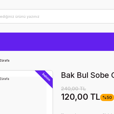
Zürafa
Bak Bul Sobe 
İndirim
240,00 TL
120,00 TL
%50