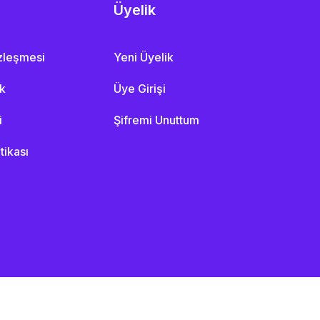
Üyelik
özleşmesi
Yeni Üyelik
ik
Üye Girişi
i
Şifremi Unuttum
itikası