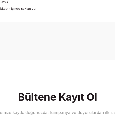
olayca!
kitabın içinde saklanıyor
onularda yetersiz gördüğünüz noktaları öneri formunu kullanarak tarafımız
Bu ürüne ilk yorumu siz yapın!
Yorum Yaz
Bültene Kayıt Ol
stemize kaydolduğunuzda, kampanya ve duyurulardan ilk siz
Gönder