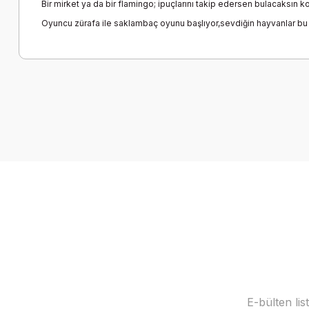
Bir mirket ya da bir flamingo; ipuçlarını takip edersen bulacaksın k
Oyuncu zürafa ile saklambaç oyunu başlıyor,sevdiğin hayvanlar bu 
Bu ürünün fiyat bilgisi, resim, ürün açıklamalarında ve diğer k
Görüş ve önerileriniz için teşekkür ederiz.
Ürün resmi kalitesiz, bozuk veya görüntülenemiyor.
Ürün açıklamasında eksik bilgiler bulunuyor.
Ürün bilgilerinde hatalar bulunuyor.
Ürün fiyatı diğer sitelerden daha pahalı.
Bu ürüne benzer farklı alternatifler olmalı.
E-bülten li