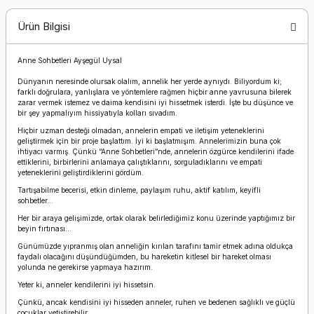
Ürün Bilgisi
Anne Sohbetleri Ayşegül Uysal
Dünyanın neresinde olursak olalım, annelik her yerde aynıydı. Biliyordum ki;
farklı doğrulara, yanlışlara ve yöntemlere rağmen hiçbir anne yavrusuna bilerek
zarar vermek istemez ve daima kendisini iyi hissetmek isterdi. İşte bu düşünce ve
bir şey yapmalıyım hissiyatıyla kolları sıvadım.
Hiçbir uzman desteği olmadan, annelerin empati ve iletişim yeteneklerini
geliştirmek için bir proje başlattım. İyi ki başlatmışım. Annelerimizin buna çok
ihtiyacı varmış. Çünkü “Anne Sohbetleri”nde, annelerin özgürce kendilerini ifade
ettiklerini, birbirlerini anlamaya çalıştıklarını, sorguladıklarını ve empati
yeteneklerini geliştirdiklerini gördüm.
Tartışabilme becerisi, etkin dinleme, paylaşım ruhu, aktif katılım, keyifli
sohbetler...
Her bir araya gelişimizde, ortak olarak belirlediğimiz konu üzerinde yaptığımız bir
beyin fırtınası…
Günümüzde yıpranmış olan anneliğin kırılan tarafını tamir etmek adına oldukça
faydalı olacağını düşündüğümden, bu hareketin kitlesel bir hareket olması
yolunda ne gerekirse yapmaya hazırım.
Yeter ki, anneler kendilerini iyi hissetsin.
Çünkü, ancak kendisini iyi hisseden anneler, ruhen ve bedenen sağlıklı ve güçlü
çocuklar yetiştirebilir.