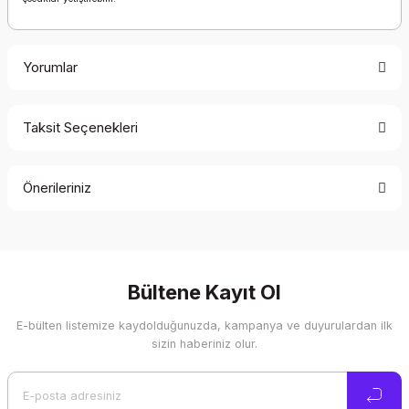
Yorumlar
Taksit Seçenekleri
Bu ürüne ilk yorumu siz yapın!
Önerileriniz
Yorum Yaz
Bu ürünün fiyat bilgisi, resim, ürün açıklamalarında ve diğer
konularda yetersiz gördüğünüz noktaları öneri formunu
kullanarak tarafımıza iletebilirsiniz.
Görüş ve önerileriniz için teşekkür ederiz.
Bültene Kayıt Ol
E-bülten listemize kaydolduğunuzda, kampanya ve duyurulardan ilk
Ürün resmi kalitesiz, bozuk veya görüntülenemiyor.
sizin haberiniz olur.
Ürün açıklamasında eksik bilgiler bulunuyor.
Ürün bilgilerinde hatalar bulunuyor.