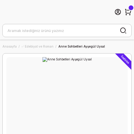
Anasayfa
✅ Edebiyat ve Roman
Anne Sohbetleri Ayşegül Uysal
İndirim