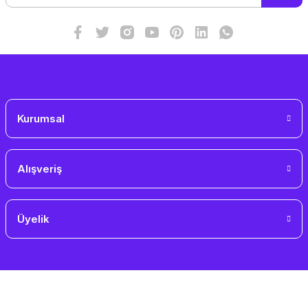
Ürün fiyatı diğer sitelerden daha pahalı.
Bu ürüne benzer farklı alternatifler olmalı.
Gönder
Kurumsal
Alışveriş
Üyelik