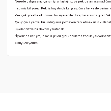
Nerede çalışırsanız çalışın iyi anlaştığınız ve pek de anlaşamadığımı
hepimiz biliyoruz. Peki iş hayatında karşılaştığınız herkesle veriml
Pek çok şirkette okunması tavsiye edilen kitaplar arasına giren “Akıllı
Çalıştığınız yerde, bulunduğunuz pozisyon fark etmeksizin kullanabi
ilişkilerinizde bir devrim yaratacak.
“İşyerinde iletişim, insan ilişkileri gibi konularda zorluk yaşıyors
Okuyucu yorumu
Bu ürünün fiyat bilgisi, resim, ürün açıklamalarında ve diğer k
Görüş ve önerileriniz için teşekkür ederiz.
Ürün resmi kalitesiz, bozuk veya görüntülenemiyor.
Ürün açıklamasında eksik bilgiler bulunuyor.
Ürün bilgilerinde hatalar bulunuyor.
Ürün fiyatı diğer sitelerden daha pahalı.