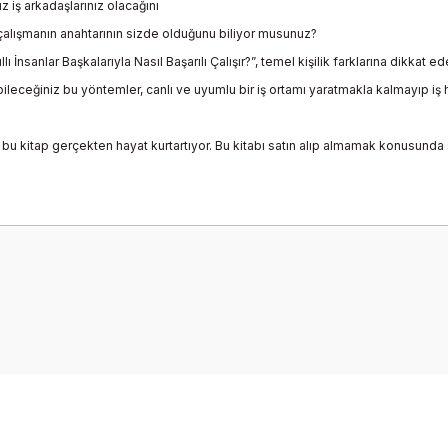
z iş arkadaşlarınız olacağını
i çalışmanın anahtarının sizde olduğunu biliyor musunuz?
 İnsanlar Başkalarıyla Nasıl Başarılı Çalışır?”, temel kişilik farklarına dikkat ed
leceğiniz bu yöntemler, canlı ve uyumlu bir iş ortamı yaratmakla kalmayıp iş ha
anız bu kitap gerçekten hayat kurtartıyor. Bu kitabı satın alıp almamak konusund
onularda yetersiz gördüğünüz noktaları öneri formunu kullanarak tarafımız
Bu ürüne ilk yorumu siz yapın!
Yorum Yaz