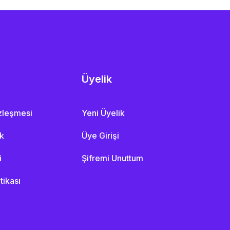
Üyelik
özleşmesi
Yeni Üyelik
ik
Üye Girişi
i
Şifremi Unuttum
itikası