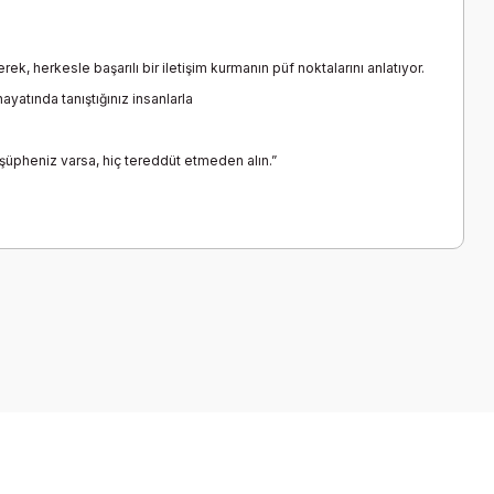
erek, herkesle başarılı bir iletişim kurmanın püf noktalarını anlatıyor.
yatında tanıştığınız insanlarla
a şüpheniz varsa, hiç tereddüt etmeden alın.”
a iletebilirsiniz.