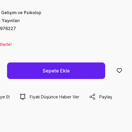
 Gelişim ve Psikoloji
Yayınları
2976227
lerle!
Sepete Ekle
ye Et
Fiyatı Düşünce Haber Ver
Paylaş