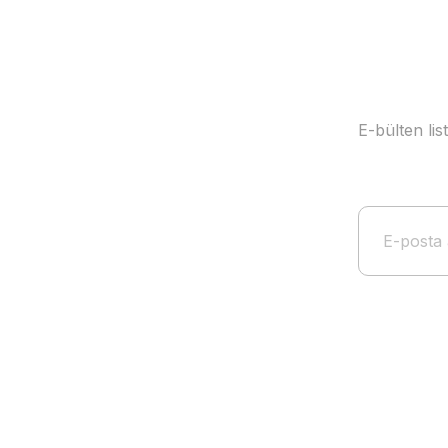
Bu ürüne benzer farklı alternatifler olmalı.
E-bülten li