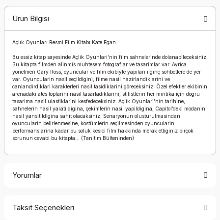
Ürün Bilgisi
Açlık Oyunları Resmi Film Kitabı Kate Egan
Bu essiz kitap sayesinde Açlik Oyunlari’nin film sahnelerinde dolanabileceksiniz.
Bu kitapta filmden alinmis muhtesem fotograflar ve tasarimlar var. Ayrica
yönetmen Gary Ross, oyuncular ve film ekibiyle yapilan ilginç sohbetlere de yer
var. Oyuncularin nasil seçildigini, filme nasil hazirlandiklarini ve
canlandirdiklari karakterleri nasil tasidiklarini göreceksiniz. Özel efektler ekibinin
arenadaki ates toplarini nasil tasarladiklarini, stilistlerin her mintika için dogru
tasarima nasil ulastiklarini kesfedeceksiniz. Açlik Oyunlari’nin tarihine,
sahnelerin nasil yaratildigina, çekimlerin nasil yapildigina, Capitol’deki modanin
nasil yansitildigina sahit olacaksiniz. Senaryonun olusturulmasindan
oyuncularin belirlenmesine, kostümlerin seçilmesinden oyuncularin
performanslarina kadar bu soluk kesici film hakkinda merak ettiginiz birçok
sorunun cevabi bu kitapta... (Tanitim Bülteninden)
Yorumlar
Taksit Seçenekleri
Bu ürüne ilk yorumu siz yapın!