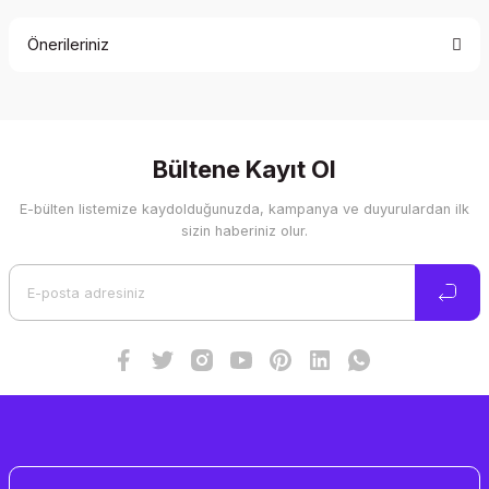
Önerileriniz
Yorum Yaz
Bu ürünün fiyat bilgisi, resim, ürün açıklamalarında ve diğer
konularda yetersiz gördüğünüz noktaları öneri formunu
kullanarak tarafımıza iletebilirsiniz.
Görüş ve önerileriniz için teşekkür ederiz.
Bültene Kayıt Ol
E-bülten listemize kaydolduğunuzda, kampanya ve duyurulardan ilk
Ürün resmi kalitesiz, bozuk veya görüntülenemiyor.
sizin haberiniz olur.
Ürün açıklamasında eksik bilgiler bulunuyor.
Ürün bilgilerinde hatalar bulunuyor.
Ürün fiyatı diğer sitelerden daha pahalı.
Bu ürüne benzer farklı alternatifler olmalı.
Gönder