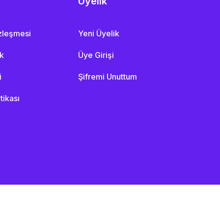
Üyelik
özleşmesi
Yeni Üyelik
ik
Üye Girişi
i
Şifremi Unuttum
itikası