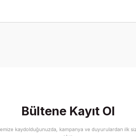
onularda yetersiz gördüğünüz noktaları öneri formunu kullanarak tarafımız
Bu ürüne ilk yorumu siz yapın!
Yorum Yaz
Bültene Kayıt Ol
stemize kaydolduğunuzda, kampanya ve duyurulardan ilk siz
Gönder