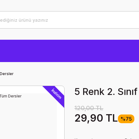
 Dersler
5 Renk 2. Sını
İndirim
120,00 TL
29,90 TL
%75