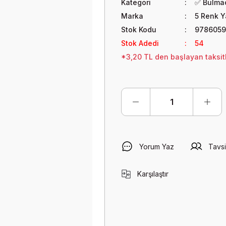
Kategori
✅ Bulmac
Marka
5 Renk Y
Stok Kodu
9786059
Stok Adedi
54
*3,20 TL den başlayan taksitl
Yorum Yaz
Tavsi
Karşılaştır