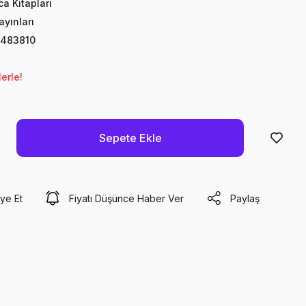
a Kitapları
ayınları
483810
erle!
Sepete Ekle
ye Et
Fiyatı Düşünce Haber Ver
Paylaş