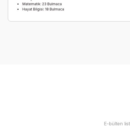
Matematik: 23 Bulmaca
Hayat Bilgisi: 18 Bulmaca
Bu ürünün fiyat bilgisi, resim, ürün açıklamalarında ve diğer k
Görüş ve önerileriniz için teşekkür ederiz.
Ürün resmi kalitesiz, bozuk veya görüntülenemiyor.
Ürün açıklamasında eksik bilgiler bulunuyor.
Ürün bilgilerinde hatalar bulunuyor.
Ürün fiyatı diğer sitelerden daha pahalı.
Bu ürüne benzer farklı alternatifler olmalı.
E-bülten li