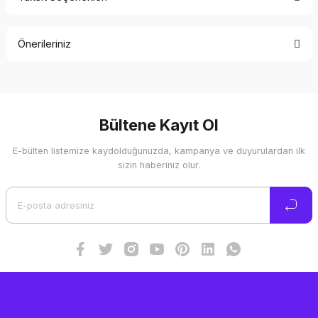
Bu ürüne ilk yorumu siz yapın!
Önerileriniz
Yorum Yaz
Bu ürünün fiyat bilgisi, resim, ürün açıklamalarında ve diğer
konularda yetersiz gördüğünüz noktaları öneri formunu
kullanarak tarafımıza iletebilirsiniz.
Görüş ve önerileriniz için teşekkür ederiz.
Bültene Kayıt Ol
E-bülten listemize kaydolduğunuzda, kampanya ve duyurulardan ilk
Ürün resmi kalitesiz, bozuk veya görüntülenemiyor.
sizin haberiniz olur.
Ürün açıklamasında eksik bilgiler bulunuyor.
Ürün bilgilerinde hatalar bulunuyor.
Ürün fiyatı diğer sitelerden daha pahalı.
Bu ürüne benzer farklı alternatifler olmalı.