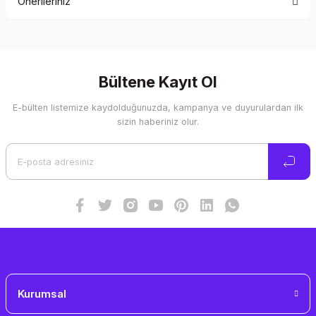
Önerileriniz
Yorum Yaz
Bu ürünün fiyat bilgisi, resim, ürün açıklamalarında ve diğer
konularda yetersiz gördüğünüz noktaları öneri formunu
kullanarak tarafımıza iletebilirsiniz.
Görüş ve önerileriniz için teşekkür ederiz.
Bültene Kayıt Ol
E-bülten listemize kaydolduğunuzda, kampanya ve duyurulardan ilk
Ürün resmi kalitesiz, bozuk veya görüntülenemiyor.
sizin haberiniz olur.
Ürün açıklamasında eksik bilgiler bulunuyor.
Ürün bilgilerinde hatalar bulunuyor.
Ürün fiyatı diğer sitelerden daha pahalı.
Bu ürüne benzer farklı alternatifler olmalı.
Gönder
Kurumsal