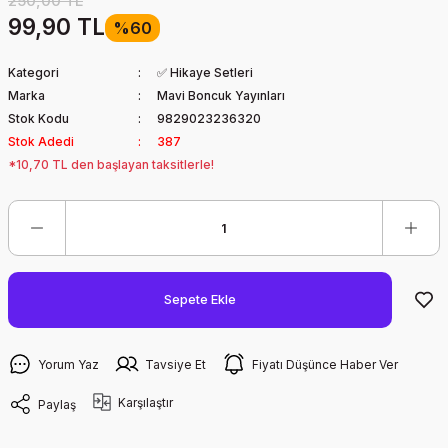
250,00 TL
99,90 TL
%60
Kategori
✅ Hikaye Setleri
Marka
Mavi Boncuk Yayınları
Stok Kodu
9829023236320
Stok Adedi
387
*10,70 TL den başlayan taksitlerle!
Sepete Ekle
Yorum Yaz
Tavsiye Et
Fiyatı Düşünce Haber Ver
Karşılaştır
Paylaş